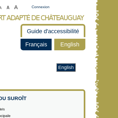
Connexion
Guide d'accessibilité
Français
English
English
DU SUROÎT
tels
ncipale