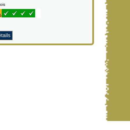
ois
tails