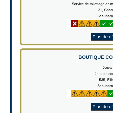
Service de toilettage ani
21, Char
Beauharn
Plus de dé
BOUTIQUE C
Jouets
Jeux de so
535, Elli
Beauharn
Plus de dé