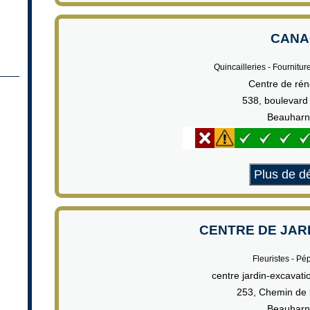
CANA
Quincailleries - Fournitur
Centre de rén
538, boulevard
Beauharn
Plus de dé
CENTRE DE JAR
Fleuristes - Pé
centre jardin-excavat
253, Chemin de 
Beauharn