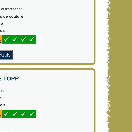
 et d'artisanat
es de couture
ce
ois
tails
E TOPP
es
e
ois