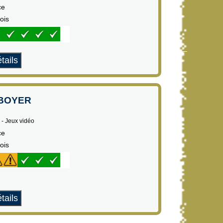
ce
ois
tails
 BOYER
 - Jeux vidéo
ce
ois
tails