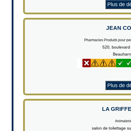
Plus de dé
JEAN C
Pharmacies Produits pour p
520, boulevard
Beauharn
Plus de dé
LA GRIFFE
Animaleri
salon de toilettage s