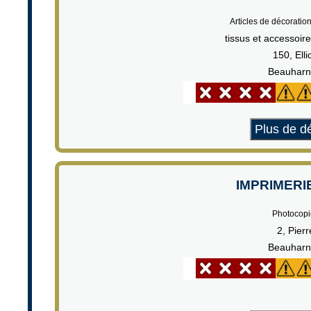
Articles de décoration
tissus et accessoir
150, Elli
Beauharn
Plus de dé
IMPRIMERI
Photocopi
2, Pierr
Beauharn