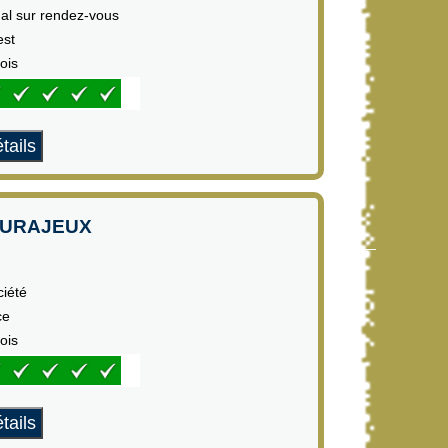
mal sur rendez-vous
est
ois
tails
OURAJEUX
ciété
ce
ois
tails