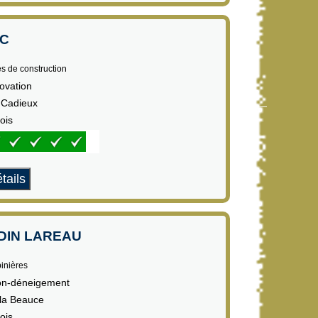
C
es de construction
ovation
 Cadieux
ois
tails
DIN LAREAU
pinières
ion-déneigement
la Beauce
ois