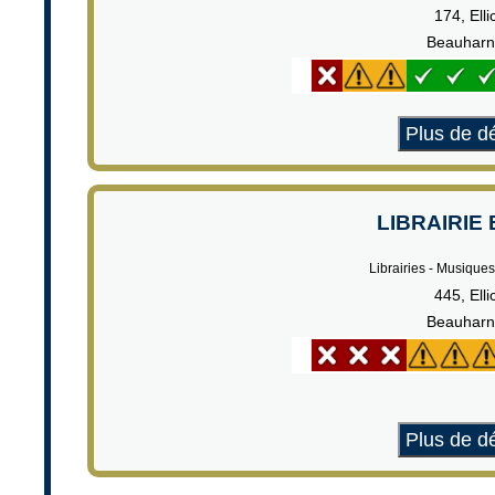
174, Elli
Beauharn
Plus de dé
LIBRAIRIE
Librairies - Musiques
445, Elli
Beauharn
Plus de dé