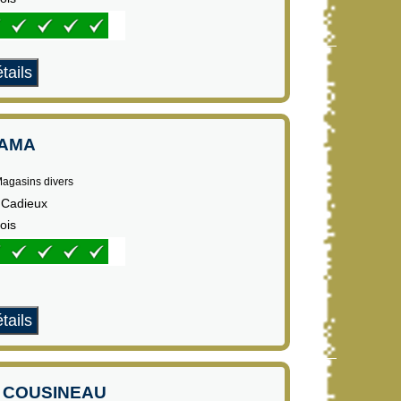
tails
AMA
Magasins divers
 Cadieux
ois
tails
E COUSINEAU