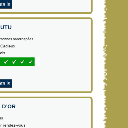
tails
OUTU
ersonnes handicapées
 Cadieux
ois
tails
 D’OR
es
ur rendez-vous