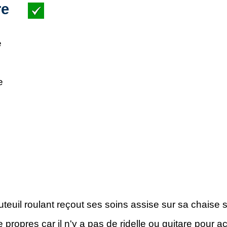
re
é
e
euil roulant reçout ses soins assise sur sa chaise si
 propres car il n'y a pas de ridelle ou guitare pour 