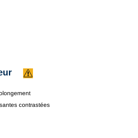
ieur
rolongement
santes contrastées