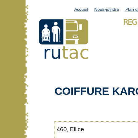
Accueil
Nous-joindre
Plan d
COIFFURE KAR
460, Ellice