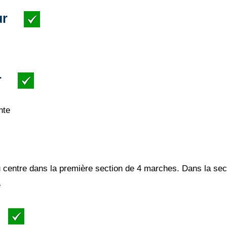
ur
r
nte
u centre dans la première section de 4 marches. Dans la sec
é