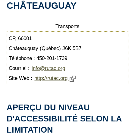
CHÂTEAUGUAY
Transports
CP, 66001
Châteauguay (Québec) J6K 5B7
Téléphone : 450-201-1739
Courriel :
info@rutac.org
Site Web :
http://rutac.org
APERÇU DU NIVEAU
D'ACCESSIBILITÉ SELON LA
LIMITATION