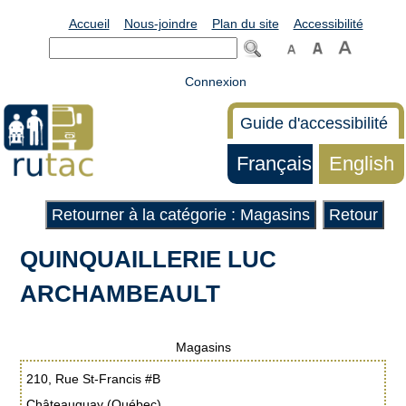
Accueil
Nous-joindre
Plan du site
Accessibilité
Connexion
Guide d'accessibilité
Français
English
Retourner à la catégorie : Magasins
Retour
QUINQUAILLERIE LUC
ARCHAMBEAULT
Magasins
210, Rue St-Francis #B
Châteauguay (Québec)