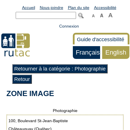
Accueil
Nous-joindre
Plan du site
Accessibilité
Connexion
Guide d'accessibilité
Français
English
Retourner à la catégorie : Photographie
Retour
ZONE IMAGE
Photographie
100, Boulevard St-Jean-Baptiste
Châteauguay (Québec)