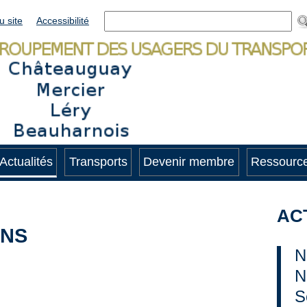
u site
Accessibilité
Actualités
Transports
Devenir membre
Ressource
AC
ENS
N
N
S