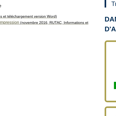
T
e
s et téléchargement version Word)
DA
mpression
(novembre 2016,
RUTAC
, Informations et
D'A