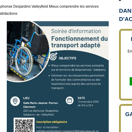
phonse Desjardins Valleyfield Mieux comprendre les services
DAN
atisfactions
D'AC
En
GA