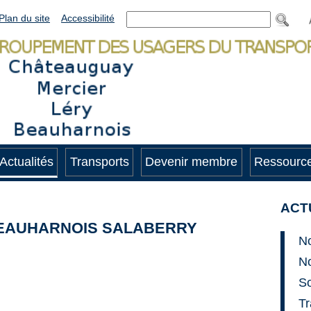
Plan du site
Accessibilité
Actualités
Transports
Devenir membre
Ressource
ACT
BEAUHARNOIS SALABERRY
No
N
So
Tr