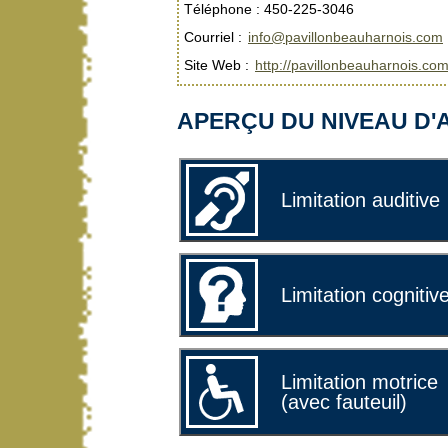
Téléphone : 450-225-3046
Courriel :
info@pavillonbeauharnois.com
Site Web :
http://pavillonbeauharnois.co
APERÇU DU NIVEAU D'A
Limitation auditive
Limitation cognitiv
Limitation motrice
(avec fauteuil)