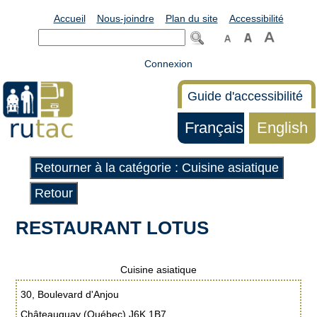
Accueil
Nous-joindre
Plan du site
Accessibilité
Connexion
Guide d'accessibilité
Français
English
Retourner à la catégorie : Cuisine asiatique
Retour
RESTAURANT LOTUS
Cuisine asiatique
30, Boulevard d'Anjou
Châteauguay (Québec) J6K 1B7